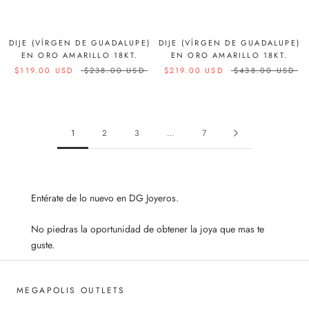
DIJE (VÍRGEN DE GUADALUPE)
DIJE (VÍRGEN DE GUADALUPE)
EN ORO AMARILLO 18KT.
EN ORO AMARILLO 18KT.
$119.00 USD
$238.00 USD
$219.00 USD
$438.00 USD
1
2
3
…
7
Ent
é
rate de lo nuevo en DG Joyeros.
No piedras la oportunidad de obtener la joya que mas te
guste.
MEGAPOLIS OUTLETS