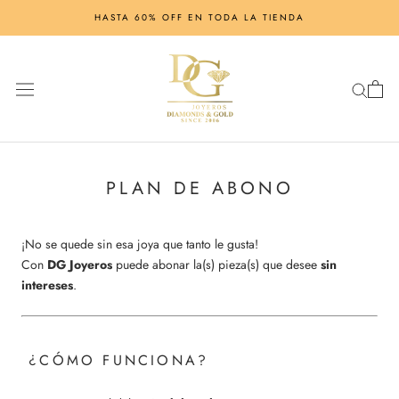
Saltar
HASTA 60% OFF EN TODA LA TIENDA
al
contenido
PLAN DE ABONO
¡No se quede sin esa joya que tanto le gusta!
Con
DG Joyeros
puede abonar la(s) pieza(s) que desee
sin
intereses
.
¿CÓMO FUNCIONA?