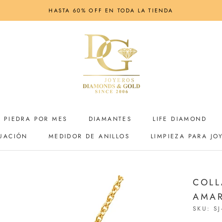
HASTA 60% OFF EN TODA LA TIENDA
PIEDRA POR MES
DIAMANTES
LIFE DIAMOND
UACIÓN
MEDIDOR DE ANILLOS
LIMPIEZA PARA JO
UACIÓN
MEDIDOR DE ANILLOS
LIMPIEZA PARA JO
LIFE DIAMOND
COLL
AMAR
SKU:
SJ