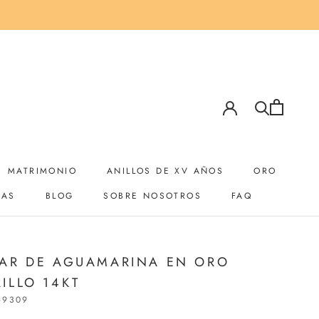
MATRIMONIO
ANILLOS DE XV AÑOS
ORO
YAS
BLOG
SOBRE NOSOTROS
FAQ
YAS
BLOG
SOBRE NOSOTROS
ANILLOS DE XV AÑOS
AR DE AGUAMARINA EN ORO
ILLO 14KT
-9309