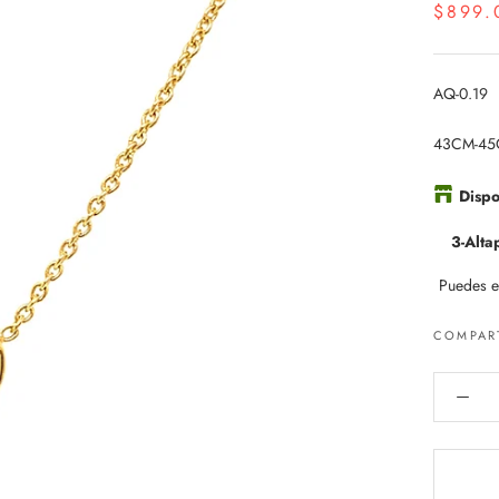
$899.
AQ-0.19
43CM-4
Dispo
3-Alta
Puedes el
COMPAR