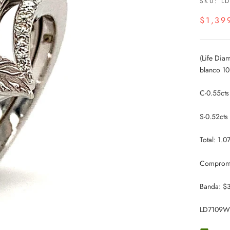
SKU:
L
$1,39
(Life Dia
blanco 10
C-0.55cts
S-0.52cts
Total: 1.07
Compromi
Banda: $
LD7109W