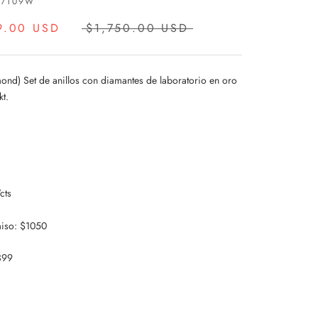
D7109W
9.00 USD
$1,750.00 USD
mond) Set de anillos con diamantes de laboratorio en oro
kt.
cts
so: $1050
399