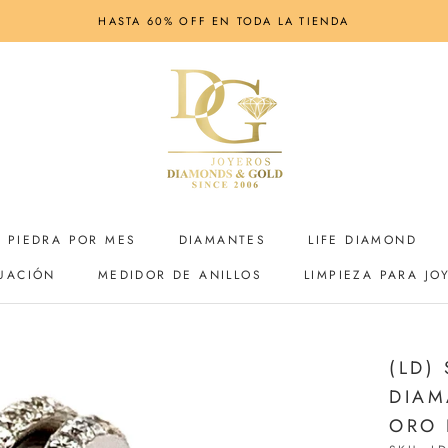
HASTA 60% OFF EN TODA LA TIENDA
PIEDRA POR MES
DIAMANTES
LIFE DIAMOND
UACIÓN
MEDIDOR DE ANILLOS
LIMPIEZA PARA JO
UACIÓN
MEDIDOR DE ANILLOS
LIMPIEZA PARA JO
LIFE DIAMOND
(LD)
DIAM
ORO 