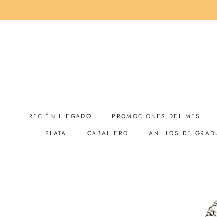
Saltar
al
contenido
RECIÉN LLEGADO
PROMOCIONES DEL MES
PLATA
CABALLERO
ANILLOS DE GRAD
RECIÉN LLEGADO
PROMOCIONES DEL MES
ANILLOS DE GRAD