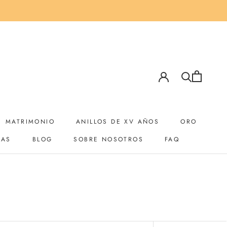
MATRIMONIO
ANILLOS DE XV AÑOS
ORO
YAS
BLOG
SOBRE NOSOTROS
FAQ
YAS
BLOG
SOBRE NOSOTROS
ANILLOS DE XV AÑOS