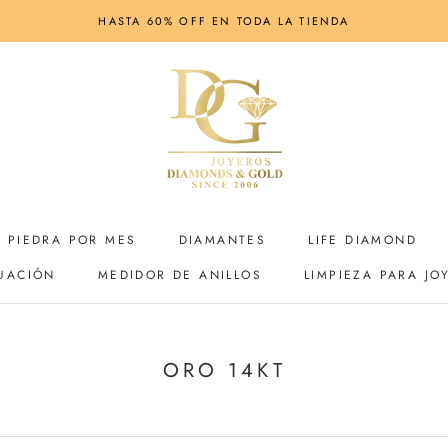
HASTA 60% OFF EN TODA LA TIENDA
PIEDRA POR MES
DIAMANTES
LIFE DIAMOND
UACIÓN
MEDIDOR DE ANILLOS
LIMPIEZA PARA JO
UACIÓN
MEDIDOR DE ANILLOS
LIMPIEZA PARA JO
LIFE DIAMOND
ORO 14KT