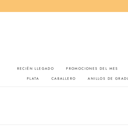
Saltar
al
contenido
RECIÉN LLEGADO
PROMOCIONES DEL MES
PLATA
CABALLERO
ANILLOS DE GRAD
RECIÉN LLEGADO
PROMOCIONES DEL MES
ANILLOS DE GRAD